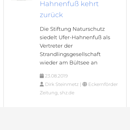
Hahnenfuß kehrt
zurück
Die Stiftung Naturschutz
siedelt Ufer-Hahnenfuß als
Vertreter der
Strandlingsgesellschaft
wieder am Bültsee an
23.08.2019
Dirk Steinmetz |
Eckernförder
Zeitung, shz.de
Saat der Landwirte