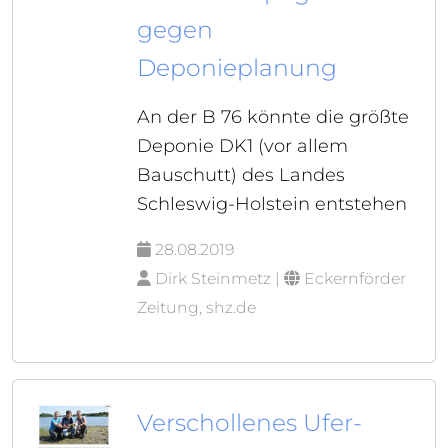
gegen
Deponieplanung
An der B 76 könnte die größte
Deponie DK1 (vor allem
Bauschutt) des Landes
Schleswig-Holstein entstehen
28.08.2019
Dirk Steinmetz |
Eckernförder
Zeitung, shz.de
Verschollenes Ufer-