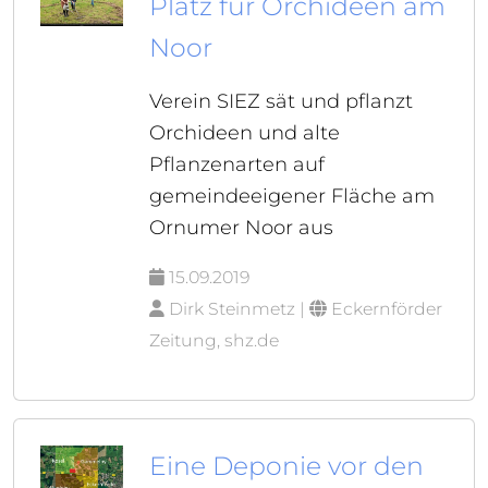
Platz für Orchideen am
Noor
Verein SIEZ sät und pflanzt
Orchideen und alte
Pflanzenarten auf
gemeindeeigener Fläche am
Ornumer Noor aus
15.09.2019
Dirk Steinmetz |
Eckernförder
Zeitung, shz.de
Eine Deponie vor den