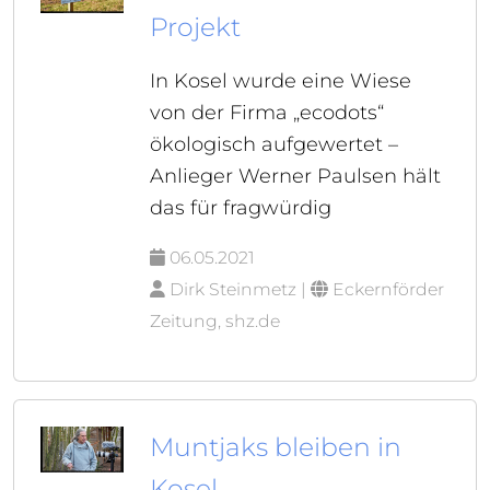
Projekt
In Kosel wurde eine Wiese
von der Firma „ecodots“
ökologisch aufgewertet –
Anlieger Werner Paulsen hält
das für fragwürdig
06.05.2021
Dirk Steinmetz |
Eckernförder
Zeitung, shz.de
Muntjaks bleiben in
Kosel