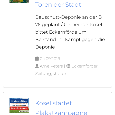
Toren der Stadt
Bauschutt-Deponie an der B
76 geplant / Gemeinde Kosel
bittet Eckernförde um
Beistand im Kampf gegen die
Deponie
04.09.2019
Arne Peters |
Eckernförder
Zeitung, shz.de
Kosel startet
Plakatkampagne