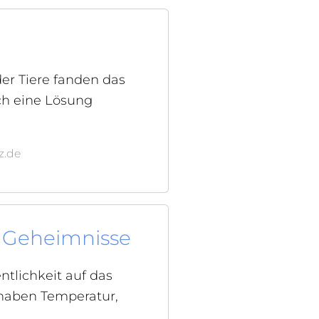
er Tiere fanden das
ch eine Lösung
z.de
le Geheimnisse
entlichkeit auf das
 haben Temperatur,