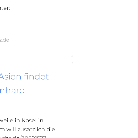
ter:
z.de
Asien findet
inhard
eile in Kosel in
 will zusätzlich die