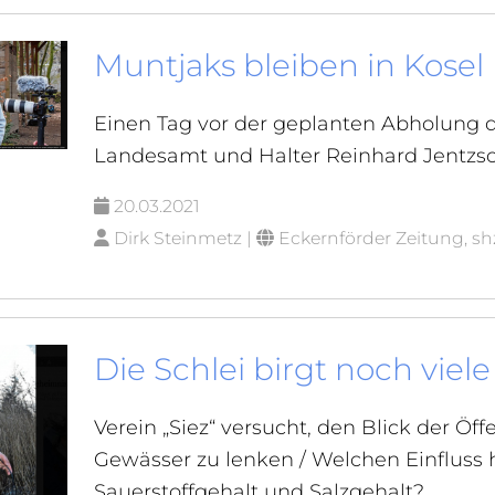
Muntjaks bleiben in Kosel
Einen Tag vor der geplanten Abholung d
Landesamt und Halter Reinhard Jentzs
20.03.2021
Dirk Steinmetz |
Eckernförder Zeitung, sh
Die Schlei birgt noch vie
Verein „Siez“ versucht, den Blick der Öff
Gewässer zu lenken / Welchen Einfluss
Sauerstoffgehalt und Salzgehalt?