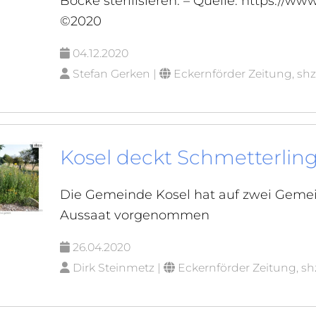
Böcke sterilisieren. – Quelle: https://ww
©2020
04.12.2020
Stefan Gerken |
Eckernförder Zeitung, shz
Kosel deckt Schmetterlin
Die Gemeinde Kosel hat auf zwei Geme
Aussaat vorgenommen
26.04.2020
Dirk Steinmetz |
Eckernförder Zeitung, sh