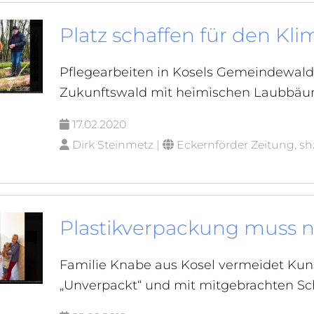
Platz schaffen für den Kl
Pflegearbeiten in Kosels Gemeindewal
Zukunftswald mit heimischen Laubbäum
17.02.2020
Dirk Steinmetz |
Eckernförder Zeitung, sh
Plastikverpackung muss n
Familie Knabe aus Kosel vermeidet Kunst
„Unverpackt“ und mit mitgebrachten Sc