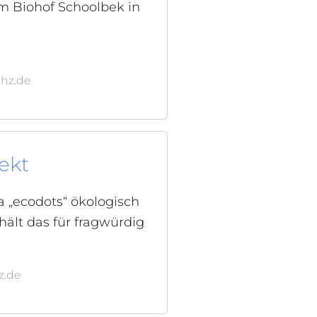
em Biohof Schoolbek in
shz.de
ekt
a „ecodots“ ökologisch
ält das für fragwürdig
z.de