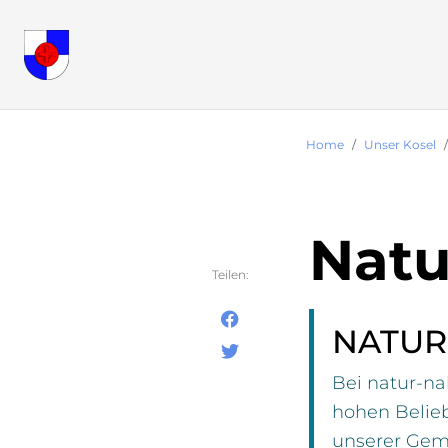
Home
Unser Kosel
Natu
Teilen:
NATURS
Bei natur-n
hohen Belieb
unserer Geme