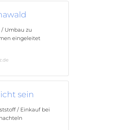
imawald
d / Umbau zu
en eingeleitet
z.de
icht sein
stoff / Einkauf bei
hachteln