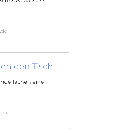
w.shz.de/30501522
.de
gen den Tisch
indeflächen eine
z.de