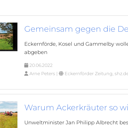
Gemeinsam gegen die De
Eckernförde, Kosel und Gammelby woll
abgeben
20.06.2022
Arne Peters |
Eckernförder Zeitung, shz.d
Warum Ackerkräuter so wi
Unweltminister Jan Philipp Albrecht b