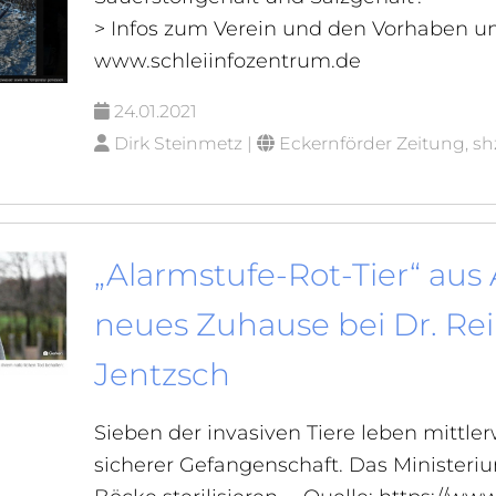
> Infos zum Verein und den Vorhaben un
www.schleiinfozentrum.de
24.01.2021
Dirk Steinmetz |
Eckernförder Zeitung, sh
„Alarmstufe-Rot-Tier“ aus 
neues Zuhause bei Dr. Re
Jentzsch
Sieben der invasiven Tiere leben mittlerw
sicherer Gefangenschaft. Das Ministerium